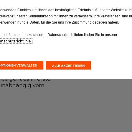
der Rechnung in völliger
verwenden Cookies, um Ihnen das bestmögliche Erlebnis auf unserer Website zu b
Relevanz unserer Kommunikation mit Ihnen zu verbessern. Ihre Präferenzen sind un
rt für praktisch alle in
verwenden nur die Daten, für die Sie uns Ihre Zustimmung gegeben haben.
. Diese Teile, die den
en Qualität und Leistung
ere Informationen zu unseren Datenschutzrichtlinien finden Sie in unserer
nschutzrichtlinie
Jahren – auch auf die
.
r ab: Ölwechsel, Reifen,
Pannensuche, allgemeine
OPTIONEN VERWALTEN
ALLE AKZEPTIEREN
erstellers. Den
ce geht es in erster
t, unabhängig vom