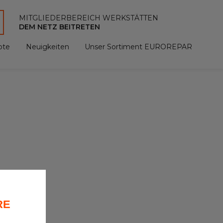
MITGLIEDERBEREICH WERKSTÄTTEN
DEM NETZ BEITRETEN
ote
Neuigkeiten
Unser Sortiment EUROREPAR
RE