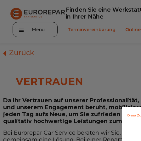
Finden Sie eine Werkstat
in Ihrer Nähe
Menu
Terminvereinbarung
Onlin
Zurück
VERTRAUEN
Die Marke
Leistungen
Da Ihr Vertrauen auf unserer Professionalität
und unserem Engagement beruht, mobilisier
Angebote
jeden Tag aufs Neue, um Sie zufrieden zu ste
Ohne Zu
qualitativ hochwertige Leistungen zum günsti
Neuigkeiten
Bei Eurorepar Car Service beraten wir Sie, infor
Unser Sortiment EUROREPAR
gemeinsam eine Lösung. Bei einer Reparatur erk